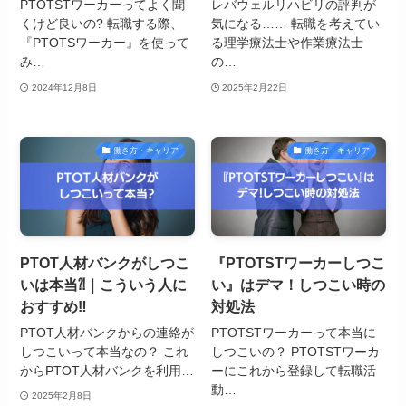
PTOTSTワーカーってよく聞
レバウェルリハビリの評判が
くけど良いの? 転職する際、
気になる…… 転職を考えてい
『PTOTSワーカー』を使って
る理学療法士や作業療法士
み…
の…
2024年12月8日
2025年2月22日
働き方・キャリア
働き方・キャリア
PTOT人材バンクがしつこ
『PTOTSTワーカーしつこ
いは本当⁈｜こういう人に
い』はデマ！しつこい時の
おすすめ‼︎
対処法
PTOT人材バンクからの連絡が
PTOTSTワーカーって本当に
しつこいって本当なの？ これ
しつこいの？ PTOTSTワーカ
からPTOT人材バンクを利用…
ーにこれから登録して転職活
動…
2025年2月8日